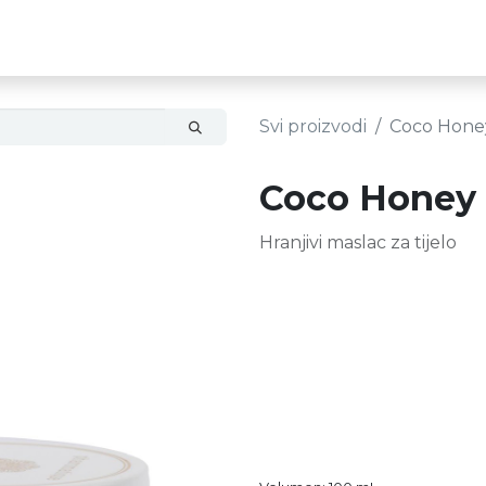
op
Blog
O nama
Svi proizvodi
Coco Honey
Coco Honey m
Hranjivi maslac za tijelo