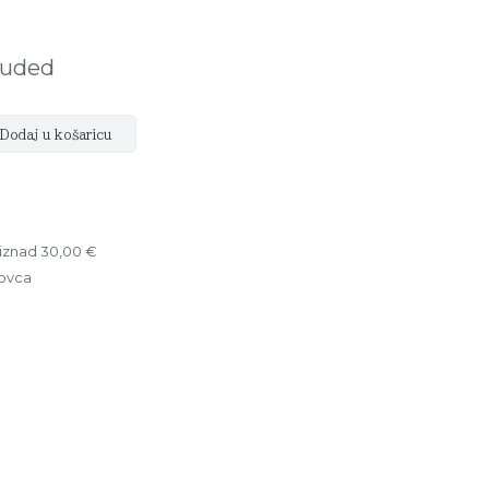
luded
Dodaj u košaricu
iznad 30,00 €
ovca